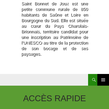
Saint Bonnet de Joux est une
petite commune rurale de 850
habitants de Saône et Loire en
Bourgogne du Sud. Elle est située
au cœur du Pays Charolais-
Brionnais, territoire candidat pour
une inscription au Patrimoine de
l’UNESCO au titre de la protection
de son bocage et de ses
paysages.
Recherche
Aller
Au
Contenu
ACCÈS
RAPIDE
Principal