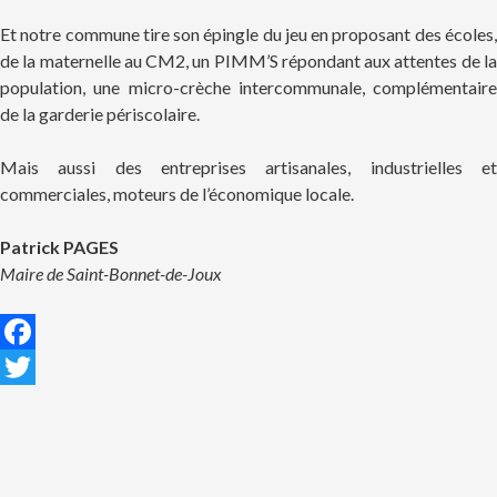
Et notre commune tire son épingle du jeu en proposant des écoles,
de la maternelle au CM2, un PIMM’S répondant aux attentes de la
population, une micro-crèche intercommunale, complémentaire
de la garderie périscolaire.
Mais aussi des entreprises artisanales, industrielles et
commerciales, moteurs de l’économique locale.
Patrick PAGES
Maire de Saint-Bonnet-de-Joux
F
a
T
c
w
e
i