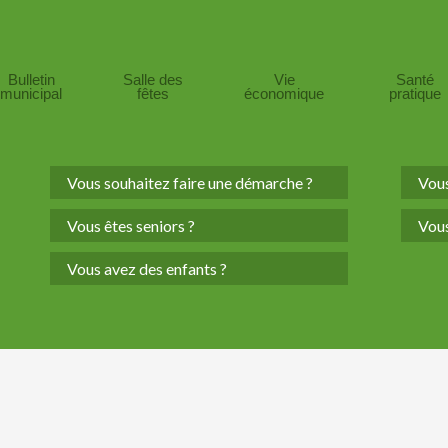
Bulletin
Salle des
Vie
Santé
municipal
fêtes
économique
pratique
Vous souhaitez faire une démarche ?
Vous
Vous êtes seniors ?
Vous
Vous avez des enfants ?