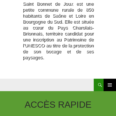
Saint Bonnet de Joux est une
petite commune rurale de 850
habitants de Saône et Loire en
Bourgogne du Sud. Elle est située
au cœur du Pays Charolais-
Brionnais, territoire candidat pour
une inscription au Patrimoine de
l’UNESCO au titre de la protection
de son bocage et de ses
paysages.
Aller
Au
Contenu
ACCÈS
RAPIDE
Principal