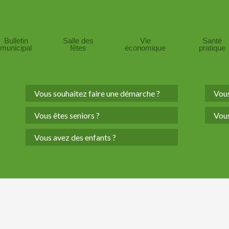
Bulletin
Salle des
Vie
Santé
municipal
fêtes
économique
pratique
Vous souhaitez faire une démarche ?
Vous
Vous êtes seniors ?
Vous
Vous avez des enfants ?