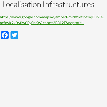
Localisation Infrastructures
https://www.google.com/maps/d/embed?mid=1ofLvfbqFU2D-
m5nvk9k06tiw0Fy0eKg&ehbc=2E312F&noprof=1
F
T
ac
w
e
itt
b
er
o
o
k