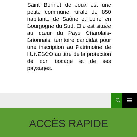
Saint Bonnet de Joux est une
petite commune rurale de 850
habitants de Saône et Loire en
Bourgogne du Sud. Elle est située
au cœur du Pays Charolais-
Brionnais, territoire candidat pour
une inscription au Patrimoine de
l’UNESCO au titre de la protection
de son bocage et de ses
paysages.
Aller
Au
Contenu
ACCÈS
RAPIDE
Principal