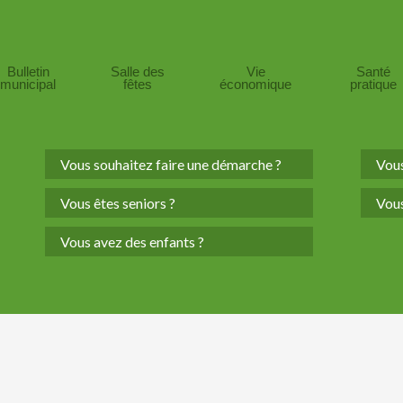
Bulletin
Salle des
Vie
Santé
municipal
fêtes
économique
pratique
Vous souhaitez faire une démarche ?
Vous
Vous êtes seniors ?
Vous
Vous avez des enfants ?