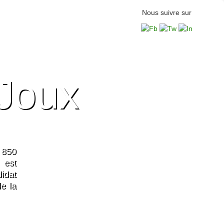
Nous suivre sur
 Joux
 850
 est
idat
e la