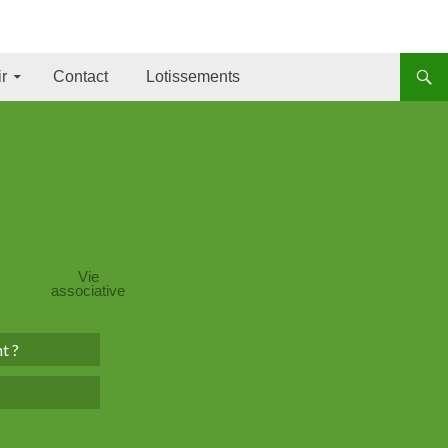
incipal
ir
Contact
Lotissements
Vie
associative
t ?