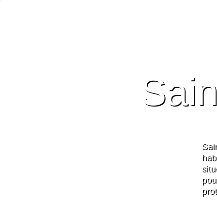
Sain
Sai
hab
sit
pou
pro