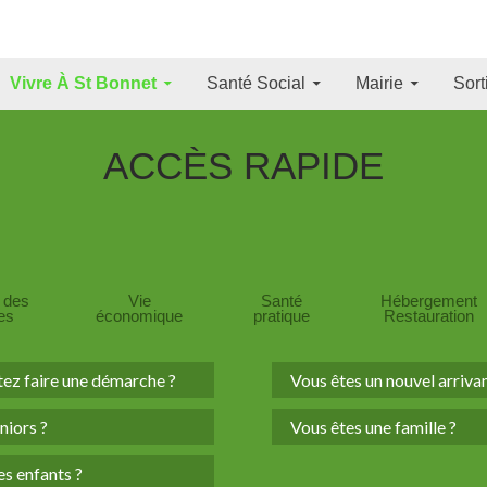
Aller Au Contenu Pr
Vivre À St Bonnet
Santé Social
Mairie
Sort
ACCÈS
RAPIDE
e des
Vie
Santé
Hébergement
tes
économique
pratique
Restauration
tez faire une démarche ?
Vous êtes un nouvel arrivan
niors ?
Vous êtes une famille ?
s enfants ?