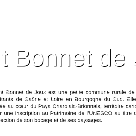
t Bonnet de
nt Bonnet de Joux est une petite commune rurale de
itants de Saône et Loire en Bourgogne du Sud. Elle
uée au cœur du Pays Charolais-Brionnais, territoire cand
r une inscription au Patrimoine de l’UNESCO au titre d
tection de son bocage et de ses paysages.