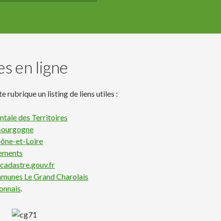
es en ligne
 rubrique un listing de liens utiles :
tale des Territoires
 Bourgogne
aône-et-Loire
tements
adastre.gouv.fr
unes Le Grand Charolais
ionnais
.