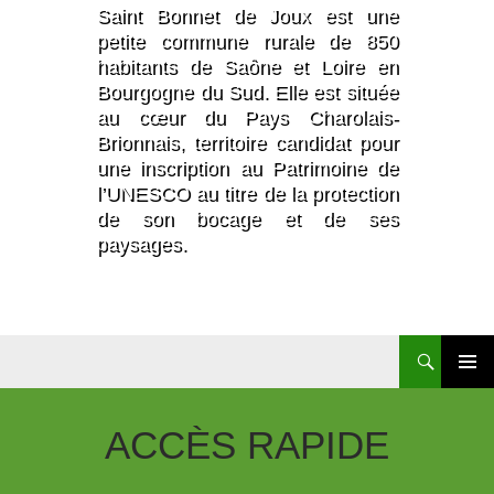
Saint Bonnet de Joux est une
petite commune rurale de 850
habitants de Saône et Loire en
Bourgogne du Sud. Elle est située
au cœur du Pays Charolais-
Brionnais, territoire candidat pour
une inscription au Patrimoine de
l’UNESCO au titre de la protection
de son bocage et de ses
paysages.
Recherche
Aller
Au
Contenu
ACCÈS
RAPIDE
Principal