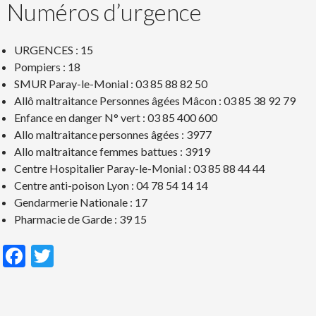
Numéros d’urgence
URGENCES : 15
Pompiers : 18
SMUR Paray-le-Monial : 03 85 88 82 50
Allô maltraitance Personnes âgées Mâcon : 03 85 38 92 79
Enfance en danger N° vert : 03 85 400 600
Allo maltraitance personnes âgées : 3977
Allo maltraitance femmes battues : 3919
Centre Hospitalier Paray-le-Monial : 03 85 88 44 44
Centre anti-poison Lyon : 04 78 54 14 14
Gendarmerie Nationale : 17
Pharmacie de Garde : 39 15
F
T
ac
w
e
itt