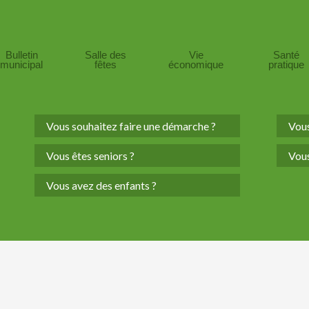
Bulletin
Salle des
Vie
Santé
municipal
fêtes
économique
pratique
Vous souhaitez faire une démarche ?
Vous
Vous êtes seniors ?
Vous
Vous avez des enfants ?