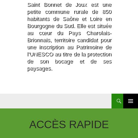
Saint Bonnet de Joux est une
petite commune rurale de 850
habitants de Saône et Loire en
Bourgogne du Sud. Elle est située
au cœur du Pays Charolais-
Brionnais, territoire candidat pour
une inscription au Patrimoine de
l’UNESCO au titre de la protection
de son bocage et de ses
paysages.
Aller
Au
Contenu
ACCÈS
RAPIDE
Principal