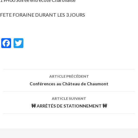
FETE FORAINE DURANT LES 3 JOURS
F
T
ac
w
e
itt
b
er
ARTICLE PRÉCÉDENT
o
Conférences au Château de Chaumont
o
k
ARTICLE SUIVANT
🚧 ARRÊTÉS DE STATIONNEMENT 🚧