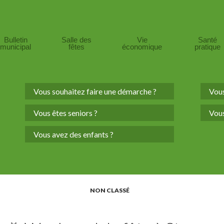
Bulletin
Salle des
Vie
Santé
municipal
fêtes
économique
pratique
Vous souhaitez faire une démarche ?
Vous
Vous êtes seniors ?
Vous
Vous avez des enfants ?
NON CLASSÉ