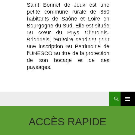
Saint Bonnet de Joux est une
petite commune rurale de 850
habitants de Saône et Loire en
Bourgogne du Sud. Elle est située
au cœur du Pays Charolais-
Brionnais, territoire candidat pour
une inscription au Patrimoine de
l’UNESCO au titre de la protection
de son bocage et de ses
paysages.
Recherche
Aller
Au
Contenu
ACCÈS
RAPIDE
Principal