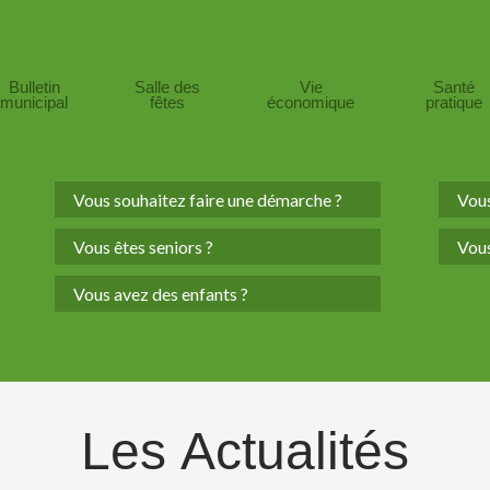
Bulletin
Salle des
Vie
Santé
municipal
fêtes
économique
pratique
Vous souhaitez faire une démarche ?
Vous
Vous êtes seniors ?
Vous
Vous avez des enfants ?
Les
Actualités