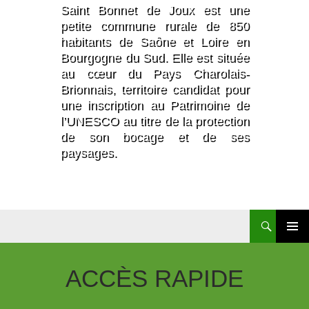
Saint Bonnet de Joux est une
petite commune rurale de 850
habitants de Saône et Loire en
Bourgogne du Sud. Elle est située
au cœur du Pays Charolais-
Brionnais, territoire candidat pour
une inscription au Patrimoine de
l’UNESCO au titre de la protection
de son bocage et de ses
paysages.
Aller
Au
Contenu
ACCÈS
RAPIDE
Principal