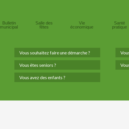
Bulletin
Salle des
Vie
Santé
municipal
fêtes
économique
pratique
Vous souhaitez faire une démarche ?
Vous
Vous êtes seniors ?
Vous
Vous avez des enfants ?