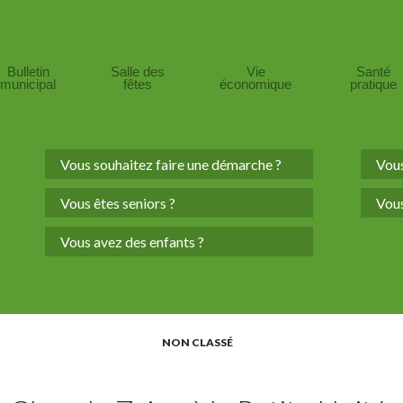
Bulletin
Salle des
Vie
Santé
municipal
fêtes
économique
pratique
Vous souhaitez faire une démarche ?
Vous
Vous êtes seniors ?
Vous
Vous avez des enfants ?
NON CLASSÉ