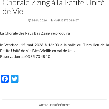
Chorale Zzing à la Petite Unité
de Vie
8 MAI 2026
MAIRIE STBONNET
La Chorale des Pays Bas Zzing se produira
le Vendredi 15 mai 2026 à 16h00 à la salle du Tiers lieu de la
Petite Unité de Vie Bien Vieillir en Val de Joux.
Reservation au 03 85 70 48 10
F
T
ac
w
e
itt
b
er
Navigation
ARTICLE PRÉCÉDENT