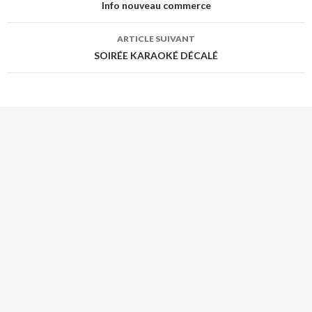
o
de
Info nouveau commerce
o
l’article
k
ARTICLE SUIVANT
SOIRÉE KARAOKÉ DÉCALÉ