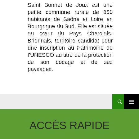
Saint Bonnet de Joux est une
petite commune rurale de 850
habitants de Saône et Loire en
Bourgogne du Sud. Elle est située
au cœur du Pays Charolais-
Brionnais, territoire candidat pour
une inscription au Patrimoine de
l’UNESCO au titre de la protection
de son bocage et de ses
paysages.
Recherche
Aller
Au
Contenu
ACCÈS
RAPIDE
Principal