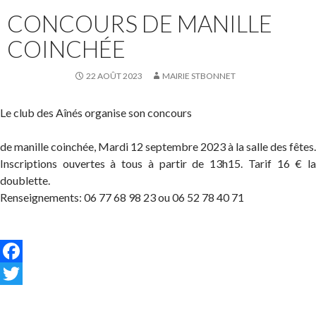
CONCOURS DE MANILLE
COINCHÉE
22 AOÛT 2023
MAIRIE STBONNET
Le club des Aînés organise son concours
de manille coinchée, Mardi 12 septembre 2023 à la salle des fêtes.
Inscriptions ouvertes à tous à partir de 13h15. Tarif 16 € la
doublette.
Renseignements: 06 77 68 98 23 ou 06 52 78 40 71
F
a
T