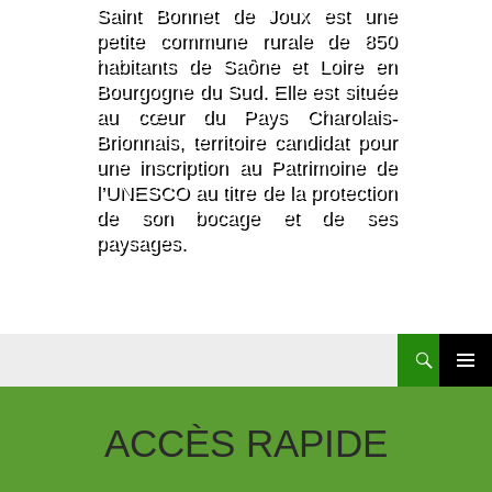
Saint Bonnet de Joux est une
petite commune rurale de 850
habitants de Saône et Loire en
Bourgogne du Sud. Elle est située
au cœur du Pays Charolais-
Brionnais, territoire candidat pour
une inscription au Patrimoine de
l’UNESCO au titre de la protection
de son bocage et de ses
paysages.
Recherche
Aller
Au
Contenu
ACCÈS
RAPIDE
Principal