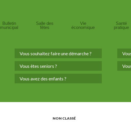
Bulletin
Salle des
Vie
Santé
municipal
fêtes
économique
pratique
Vous souhaitez faire une démarche ?
Vous
Vous êtes seniors ?
Vous
Vous avez des enfants ?
NON CLASSÉ