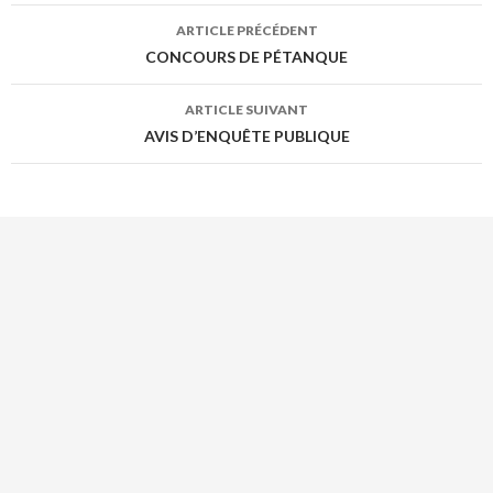
c
w
Navigation
ARTICLE PRÉCÉDENT
e
i
de
CONCOURS DE PÉTANQUE
b
t
l’article
o
t
ARTICLE SUIVANT
AVIS D’ENQUÊTE PUBLIQUE
o
e
k
r