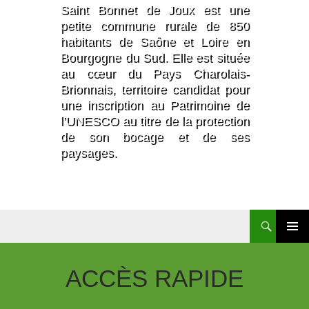
Saint Bonnet de Joux est une
petite commune rurale de 850
habitants de Saône et Loire en
Bourgogne du Sud. Elle est située
au cœur du Pays Charolais-
Brionnais, territoire candidat pour
une inscription au Patrimoine de
l’UNESCO au titre de la protection
de son bocage et de ses
paysages.
Recherche
Aller
Au
Contenu
ACCÈS
RAPIDE
Principal