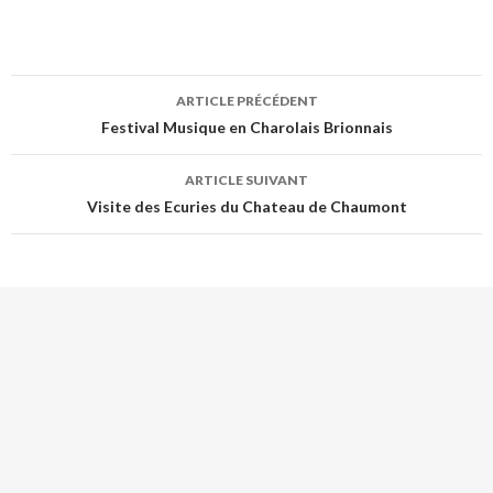
ac
w
e
itt
b
er
Navigation
ARTICLE PRÉCÉDENT
o
de
Festival Musique en Charolais Brionnais
o
l’article
k
ARTICLE SUIVANT
Visite des Ecuries du Chateau de Chaumont