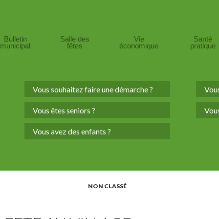
Bulletin
Salle des
Vie
Santé
municipal
fêtes
économique
pratique
Vous souhaitez faire une démarche ?
Vous
Vous êtes seniors ?
Vous
Vous avez des enfants ?
NON CLASSÉ