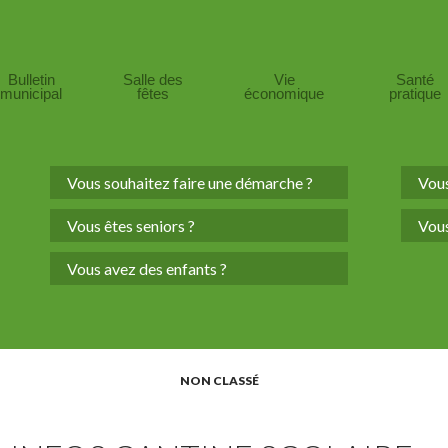
Bulletin
Salle des
Vie
Santé
municipal
fêtes
économique
pratique
Vous souhaitez faire une démarche ?
Vous
Vous êtes seniors ?
Vous
Vous avez des enfants ?
NON CLASSÉ