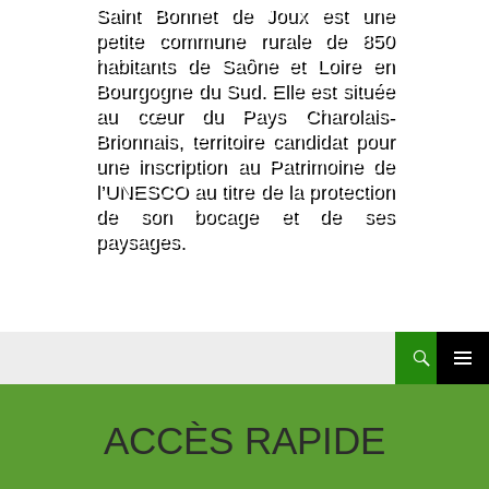
Saint Bonnet de Joux est une
petite commune rurale de 850
habitants de Saône et Loire en
Bourgogne du Sud. Elle est située
au cœur du Pays Charolais-
Brionnais, territoire candidat pour
une inscription au Patrimoine de
l’UNESCO au titre de la protection
de son bocage et de ses
paysages.
Aller
Au
Contenu
ACCÈS
RAPIDE
Principal