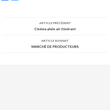
ac
w
e
itt
b
er
ARTICLE PRÉCÉDENT
o
Cinéma plein air itinérant
o
k
ARTICLE SUIVANT
MARCHÉ DE PRODUCTEURS