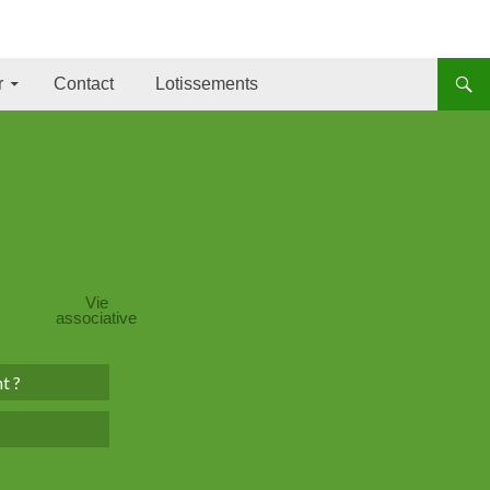
incipal
r
Contact
Lotissements
Vie
associative
t ?