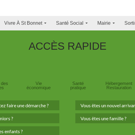
Aller Au Contenu Pr
Vivre À St Bonnet
Santé Social
Mairie
Sorti
ACCÈS
RAPIDE
e des
Vie
Santé
Hébergement
tes
économique
pratique
Restauration
tez faire une démarche ?
Vous êtes un nouvel arrivan
niors ?
Vous êtes une famille ?
s enfants ?