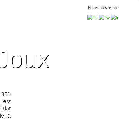
Nous suivre sur
 Joux
 850
 est
idat
e la