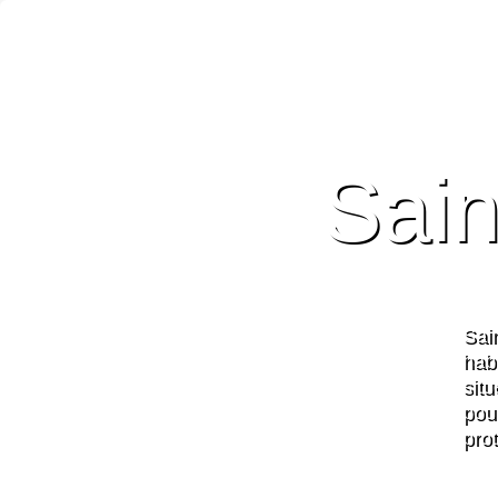
Sain
Sai
hab
sit
pou
pro