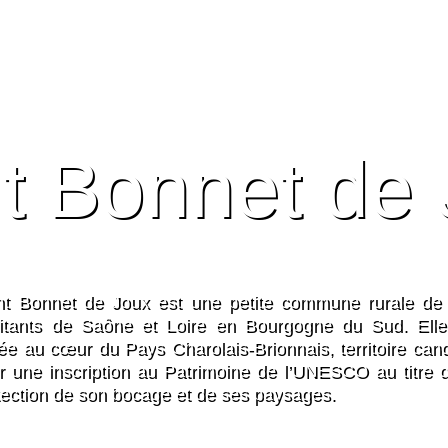
t Bonnet de
nt Bonnet de Joux est une petite commune rurale de
itants de Saône et Loire en Bourgogne du Sud. Elle
uée au cœur du Pays Charolais-Brionnais, territoire cand
r une inscription au Patrimoine de l’UNESCO au titre d
tection de son bocage et de ses paysages.