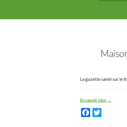
Maison
La gazette santé sur le t
En savoir plus
→
F
T
ac
w