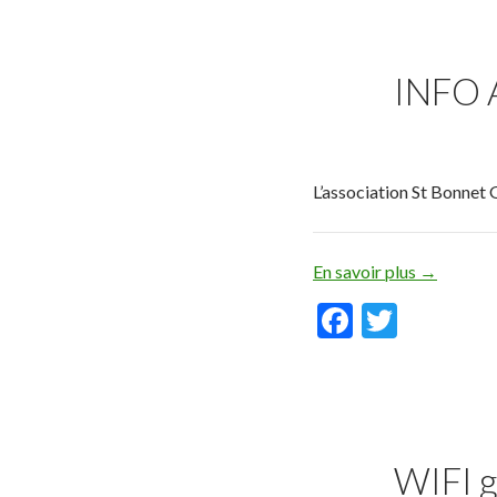
e
itt
b
er
o
INFO 
o
k
L’association St Bonnet
En savoir plus
→
F
T
ac
w
e
itt
b
er
o
WIFI g