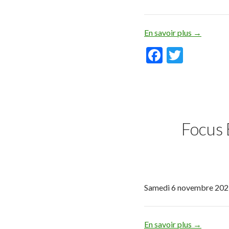
En savoir plus
→
F
T
ac
w
e
itt
b
er
o
Focus
o
k
Samedi 6 novembre 2021
En savoir plus
→