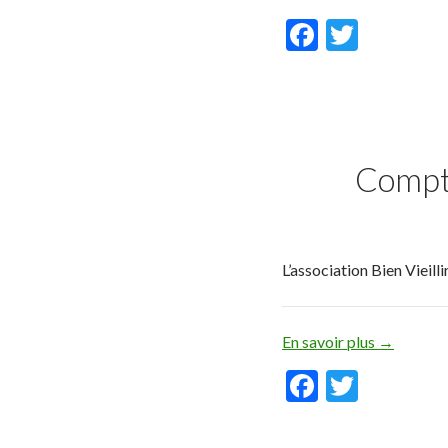
F
T
ac
w
e
itt
b
er
o
Compto
o
k
L’association Bien Vieilli
En savoir plus
→
F
T
ac
w