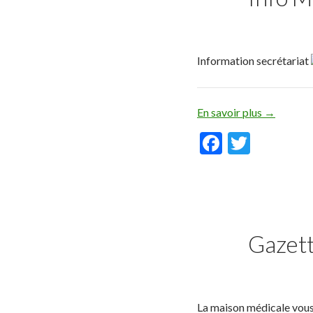
o
k
Information secrétariat
En savoir plus
→
F
T
ac
w
e
itt
b
er
o
Gazett
o
k
La maison médicale vous